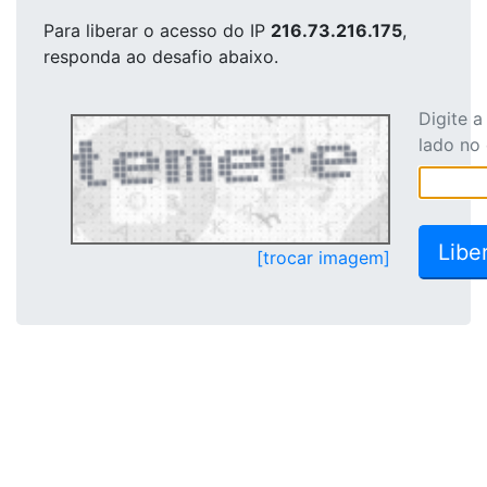
Para liberar o acesso
do IP
216.73.216.175
,
responda ao desafio abaixo.
Digite 
lado no
[trocar imagem]