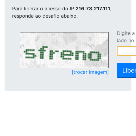
Para liberar o acesso
do IP
216.73.217.111
,
responda ao desafio abaixo.
Digite 
lado no
[trocar imagem]