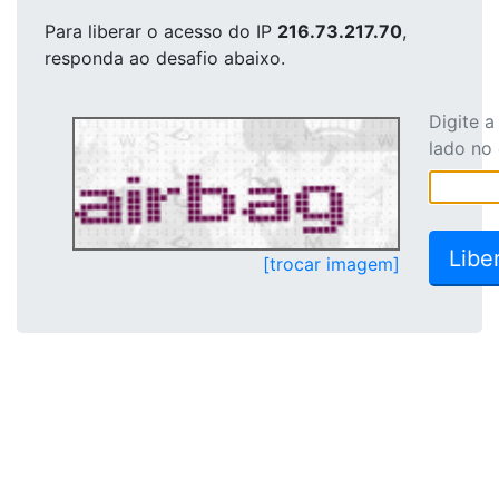
Para liberar o acesso
do IP
216.73.217.70
,
responda ao desafio abaixo.
Digite 
lado no
[trocar imagem]