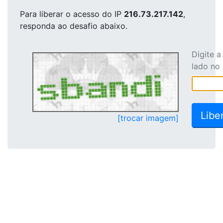
Para liberar o acesso
do IP
216.73.217.142
,
responda ao desafio abaixo.
Digite 
lado no
[trocar imagem]