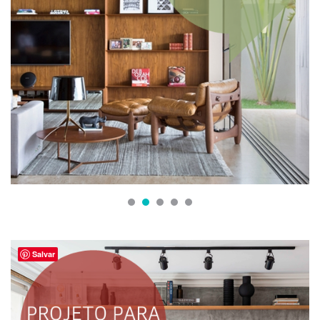
1
2
3
4
5
Salvar