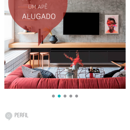
1
2
3
4
5
PERFIL