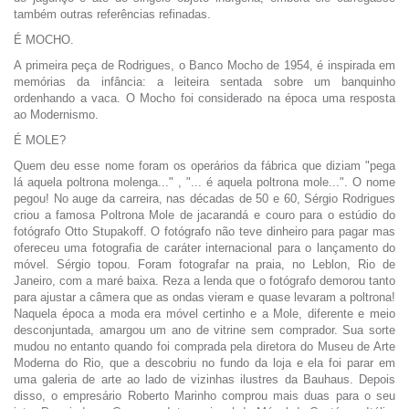
também outras referências refinadas.
É MOCHO.
A primeira peça de Rodrigues, o Banco Mocho de 1954, é inspirada em
memórias da infância: a leiteira sentada sobre um banquinho
ordenhando a vaca. O Mocho foi considerado na época uma resposta
ao Modernismo.
É MOLE?
Quem deu esse nome foram os operários da fábrica que diziam "pega
lá aquela poltrona molenga..." , "... é aquela poltrona mole...". O nome
pegou! No auge da carreira, nas décadas de 50 e 60, Sérgio Rodrigues
criou a famosa Poltrona Mole de jacarandá e couro para o estúdio do
fotógrafo Otto Stupakoff. O fotógrafo não teve dinheiro para pagar mas
ofereceu uma fotografia de caráter internacional para o lançamento do
móvel. Sérgio topou. Foram fotografar na praia, no Leblon, Rio de
Janeiro, com a maré baixa. Reza a lenda que o fotógrafo demorou tanto
para ajustar a câmera que as ondas vieram e quase levaram a poltrona!
Naquela época a moda era móvel certinho e a Mole, diferente e meio
desconjuntada, amargou um ano de vitrine sem comprador. Sua sorte
mudou no entanto quando foi comprada pela diretora do Museu de Arte
Moderna do Rio, que a descobriu no fundo da loja e ela foi parar em
uma galeria de arte ao lado de vizinhas ilustres da Bauhaus. Depois
disso, o empresário Roberto Marinho comprou mais duas para o seu