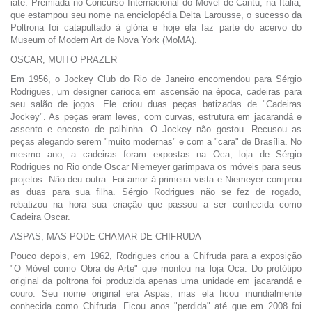
iate. Premiada no Concurso Internacional do Móvel de Cantú, na Itália,
que estampou seu nome na enciclopédia Delta Larousse, o sucesso da
Poltrona foi catapultado à glória e hoje ela faz parte do acervo do
Museum of Modern Art de Nova York (MoMA).
OSCAR, MUITO PRAZER
Em 1956, o Jockey Club do Rio de Janeiro encomendou para Sérgio
Rodrigues, um designer carioca em ascensão na época, cadeiras para
seu salão de jogos. Ele criou duas peças batizadas de "Cadeiras
Jockey". As peças eram leves, com curvas, estrutura em jacarandá e
assento e encosto de palhinha. O Jockey não gostou. Recusou as
peças alegando serem "muito modernas" e com a "cara" de Brasília. No
mesmo ano, a cadeiras foram expostas na Oca, loja de Sérgio
Rodrigues no Rio onde Oscar Niemeyer garimpava os móveis para seus
projetos. Não deu outra. Foi amor à primeira vista e Niemeyer comprou
as duas para sua filha. Sérgio Rodrigues não se fez de rogado,
rebatizou na hora sua criação que passou a ser conhecida como
Cadeira Oscar.
ASPAS, MAS PODE CHAMAR DE CHIFRUDA
Pouco depois, em 1962, Rodrigues criou a Chifruda para a exposição
"O Móvel como Obra de Arte" que montou na loja Oca. Do protótipo
original da poltrona foi produzida apenas uma unidade em jacarandá e
couro. Seu nome original era Aspas, mas ela ficou mundialmente
conhecida como Chifruda. Ficou anos "perdida" até que em 2008 foi