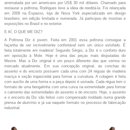
arrematada por um americano por US$ 30 mil dólares. Chamado para
restaurar a poltrona, Rodrigues teve a ideia de reeditá-la. Foi relançada
em 2009 na Espasso, loja de Nova York especializada em design
brasileiro, em edição limitada e numerada. Já participou de mostras e
exposições no Brasil e no exterior.
E AÍ, O QUE ME DIZ?
A Poltrona Diz é jovem. Feita em 2001 essa poltrona consegue a
façanha de ser incrivelmente confortável sem um único estofado. É
feita totalmente em madeira! Segundo Sérgio, a Diz é o conforto duro
em oposição à Mole. Hoje é uma das peças mais disputadas do
Mestre. Mas a Diz original é um pouco diferente das que vemos no
mercado atualmente. Em sua concepção original, as conchas do
assento e do encosto possuem cada uma com 24 réguas de madeira
maciça e seção trapezoidal para formar a curvatura. A colagem é feita
com auxílio de uma forma e a peça depois é usinada. Cada régua tem o
formato de uma bengalinha com uma curva na extremidade para formar
o caimento das extremidades do assento e do encosto. Hoje, o assento
e o encosto da Diz são feitos com compensado moldado numa grande
prensa de alumínio e já sai naquele formato no processo de fabricação
industrial.