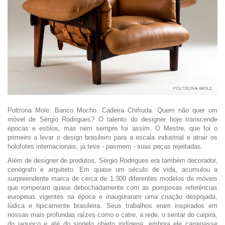
Poltrona Mole. Banco Mocho. Cadeira Chifruda. Quem não quer um
móvel de Sérgio Rodrigues? O talento do designer hoje transcende
épocas e estilos, mas nem sempre foi assim. O Mestre, que foi o
primeiro a levar o design brasileiro para a escala industrial e atrair os
holofotes internacionais, já teve - pasmem - suas peças rejeitadas.
Além de designer de produtos, Sérgio Rodrigues era também decorador,
cenógrafo e arquiteto. Em quase um século de vida, acumulou a
surpreendente marca de cerca de 1.300 diferentes modelos de móveis
que romperam quase debochadamente com as pomposas referências
europeias vigentes na época e inauguraram uma criação despojada,
lúdica e tipicamente brasileira. Seus trabalhos eram inspirados em
nossas mais profundas raízes como o catre, a rede, o sentar do caipira,
do jagunço e até do singelo objeto indígena, embora ele carregasse