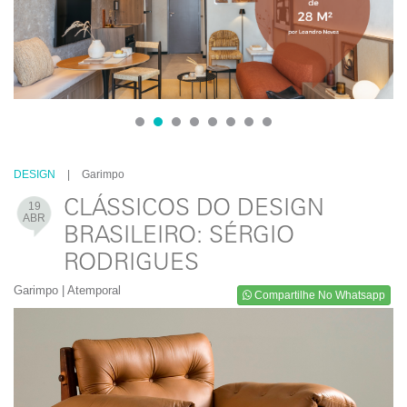
1
2
3
4
5
6
7
8
DESIGN
|
Garimpo
CLÁSSICOS DO DESIGN
19
ABR
BRASILEIRO: SÉRGIO
RODRIGUES
Garimpo | Atemporal
Compartilhe No Whatsapp