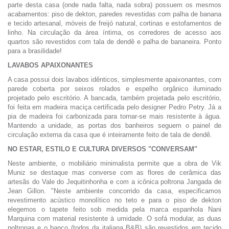
parte desta casa (onde nada falta, nada sobra) possuem os mesmos
acabamentos: piso de dekton, paredes revestidas com palha de banana
e tecido artesanal, móveis de freijó natural, cortinas e estofamentos de
linho. Na circulação da área íntima, os corredores de acesso aos
quartos são revestidos com tala de dendê e palha de bananeira. Ponto
para a brasilidade!
LAVABOS APAIXONANTES
A casa possui dois lavabos idênticos, simplesmente apaixonantes, com
parede coberta por seixos rolados e espelho orgânico iluminado
projetado pelo escritório. A bancada, também projetada pelo escritório,
foi feita em madeira maciça certificada pelo designer Pedro Petry. Já a
pia de madeira foi carbonizada para tornar-se mais resistente à água.
Mantendo a unidade, as portas dos banheiros seguem o painel de
circulação externa da casa que é inteiramente feito de tala de dendê.
NO ESTAR, ESTILO E CULTURA DIVERSOS "CONVERSAM"
Neste ambiente, o mobiliário minimalista permite que a obra de Vik
Muniz se destaque mas converse com as flores de cerâmica das
artesãs do Vale do Jequitinhonha e com a icônica poltrona Jangada de
Jean Gillon. "Neste ambiente concorrido da casa, especificamos
revestimento acústico monolítico no teto e para o piso de dekton
elegemos o tapete feito sob medida pela marca espanhola Nani
Marquina com material resistente à umidade. O sofá modular, as duas
poltronas e o banco (todos da italiana B&B) são revestidos em tecido