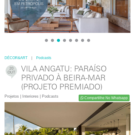
1
2
3
4
5
6
7
8
DÉCOR&ART
|
Podcasts
VILA ANGATU: PARAÍSO
20
OUT
PRIVADO À BEIRA-MAR
(PROJETO PREMIADO)
Projetos | Interiores | Podcasts
Compartilhe No Whatsapp