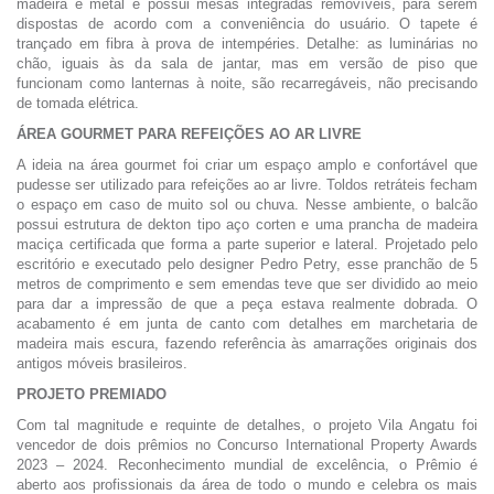
madeira e metal e possui mesas integradas removíveis, para serem
dispostas de acordo com a conveniência do usuário. O tapete é
trançado em fibra à prova de intempéries. Detalhe: as luminárias no
chão, iguais às da sala de jantar, mas em versão de piso que
funcionam como lanternas à noite, são recarregáveis, não precisando
de tomada elétrica.
ÁREA GOURMET PARA REFEIÇÕES AO AR LIVRE
A ideia na área gourmet foi criar um espaço amplo e confortável que
pudesse ser utilizado para refeições ao ar livre. Toldos retráteis fecham
o espaço em caso de muito sol ou chuva. Nesse ambiente, o balcão
possui estrutura de dekton tipo aço corten e uma prancha de madeira
maciça certificada que forma a parte superior e lateral. Projetado pelo
escritório e executado pelo designer Pedro Petry, esse pranchão de 5
metros de comprimento e sem emendas teve que ser dividido ao meio
para dar a impressão de que a peça estava realmente dobrada. O
acabamento é em junta de canto com detalhes em marchetaria de
madeira mais escura, fazendo referência às amarrações originais dos
antigos móveis brasileiros.
PROJETO PREMIADO
Com tal magnitude e requinte de detalhes, o projeto Vila Angatu foi
vencedor de dois prêmios no Concurso International Property Awards
2023 – 2024. Reconhecimento mundial de excelência, o Prêmio é
aberto aos profissionais da área de todo o mundo e celebra os mais