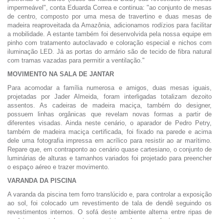
impermeável", conta Eduarda Correa e continua: "ao conjunto de mesas
de centro, composto por uma mesa de travertino e duas mesas de
madeira reaproveitada da Amazônia, adicionamos rodízios para facilitar
a mobilidade. A estante também foi desenvolvida pela nossa equipe em
pinho com tratamento autoclavado e coloração especial e nichos com
iluminação LED. Já as portas do armário são de tecido de fibra natural
com tramas vazadas para permitir a ventilação."
MOVIMENTO NA SALA DE JANTAR
Para acomodar a família numerosa e amigos, duas mesas iguais,
projetadas por Jader Almeida, foram interligadas totalizam dezoito
assentos. As cadeiras de madeira maciça, também do designer,
possuem linhas orgânicas que revelam novas formas a partir de
diferentes visadas. Ainda neste cenário, o aparador de Pedro Petry,
também de madeira maciça certificada, foi fixado na parede e acima
dele uma fotografia impressa em acrílico para resistir ao ar marítimo.
Repare que, em contraponto ao cenário quase cartesiano, o conjunto de
luminárias de alturas e tamanhos variados foi projetado para preencher
o espaço aéreo e trazer movimento.
VARANDA DA PISCINA
A varanda da piscina tem forro translúcido e, para controlar a exposição
ao sol, foi colocado um revestimento de tala de dendê seguindo os
revestimentos internos. O sofá deste ambiente alterna entre ripas de