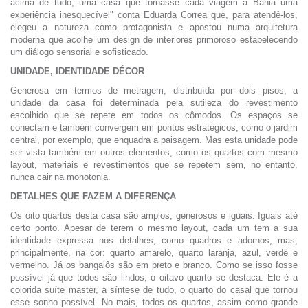
acima de tudo, uma casa que tornasse cada viagem à Bahia uma
experiência inesquecível" conta Eduarda Correa que, para atendê-los,
elegeu a natureza como protagonista e apostou numa arquitetura
moderna que acolhe um design de interiores primoroso estabelecendo
um diálogo sensorial e sofisticado.
UNIDADE, IDENTIDADE DÉCOR
Generosa em termos de metragem, distribuída por dois pisos, a
unidade da casa foi determinada pela sutileza do revestimento
escolhido que se repete em todos os cômodos. Os espaços se
conectam e também convergem em pontos estratégicos, como o jardim
central, por exemplo, que enquadra a paisagem. Mas esta unidade pode
ser vista também em outros elementos, como os quartos com mesmo
layout, materiais e revestimentos que se repetem sem, no entanto,
nunca cair na monotonia.
DETALHES QUE FAZEM A DIFERENÇA
Os oito quartos desta casa são amplos, generosos e iguais. Iguais até
certo ponto. Apesar de terem o mesmo layout, cada um tem a sua
identidade expressa nos detalhes, como quadros e adornos, mas,
principalmente, na cor: quarto amarelo, quarto laranja, azul, verde e
vermelho. Já os bangalôs são em preto e branco. Como se isso fosse
possível já que todos são lindos, o oitavo quarto se destaca. Ele é a
colorida suíte master, a síntese de tudo, o quarto do casal que tornou
esse sonho possível. No mais, todos os quartos, assim como grande