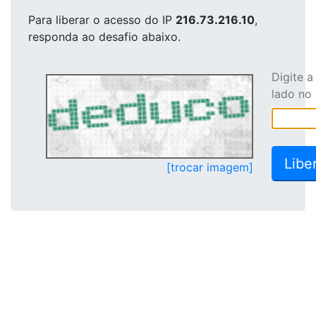
Para liberar o acesso
do IP
216.73.216.10
,
responda ao desafio abaixo.
Digite 
lado no
[trocar imagem]