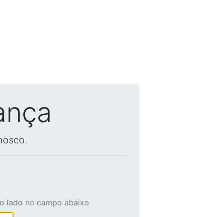
ança
nosco.
ao lado no campo abaixo