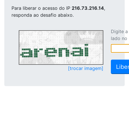
Para liberar o acesso
do IP
216.73.216.14
,
responda ao desafio abaixo.
Digite 
lado no
[trocar imagem]