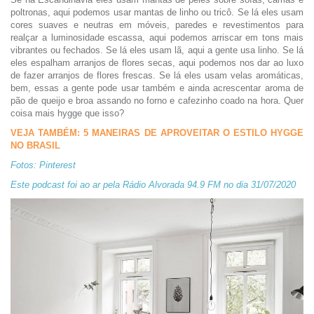
poltronas, aqui podemos usar mantas de linho ou tricô. Se lá eles usam
cores suaves e neutras em móveis, paredes e revestimentos para
realçar a luminosidade escassa, aqui podemos arriscar em tons mais
vibrantes ou fechados. Se lá eles usam lã, aqui a gente usa linho. Se lá
eles espalham arranjos de flores secas, aqui podemos nos dar ao luxo
de fazer arranjos de flores frescas. Se lá eles usam velas aromáticas,
bem, essas a gente pode usar também e ainda acrescentar aroma de
pão de queijo e broa assando no forno e cafezinho coado na hora. Quer
coisa mais hygge que isso?
VEJA TAMBÉM: 5 MANEIRAS DE APROVEITAR O ESTILO HYGGE
NO BRASIL
Fotos: Pinterest
Este podcast foi ao ar pela Rádio Alvorada 94.9 FM no dia 31/07/2020