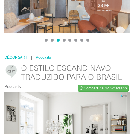
1
2
3
4
5
6
7
8
DÉCOR&ART
|
Podcasts
O ESTILO ESCANDINAVO
19
OUT
TRADUZIDO PARA O BRASIL
Podcasts
Compartilhe No Whatsapp