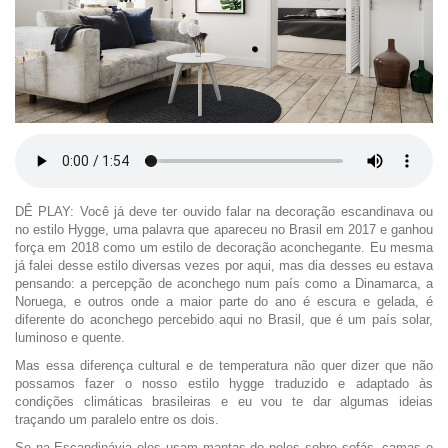
DÊ PLAY: Você já deve ter ouvido falar na decoração escandinava ou
no estilo Hygge, uma palavra que apareceu no Brasil em 2017 e ganhou
força em 2018 como um estilo de decoração aconchegante. Eu mesma
já falei desse estilo diversas vezes por aqui, mas dia desses eu estava
pensando: a percepção de aconchego num país como a Dinamarca, a
Noruega, e outros onde a maior parte do ano é escura e gelada, é
diferente do aconchego percebido aqui no Brasil, que é um país solar,
luminoso e quente.
Mas essa diferença cultural e de temperatura não quer dizer que não
possamos fazer o nosso estilo hygge traduzido e adaptado às
condições climáticas brasileiras e eu vou te dar algumas ideias
traçando um paralelo entre os dois.
Se na Escandinávia eles usam mantas de peles sobre sofás, camas e