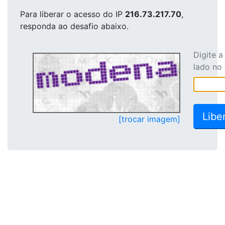
Para liberar o acesso
do IP
216.73.217.70
,
responda ao desafio abaixo.
Digite 
lado no
[trocar imagem]