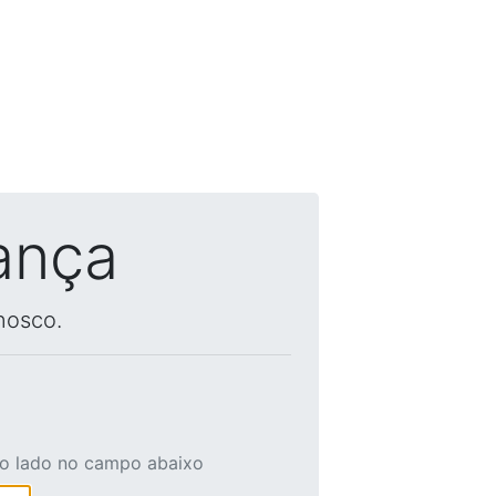
ança
nosco.
ao lado no campo abaixo