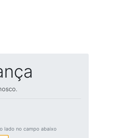
ança
nosco.
ao lado no campo abaixo