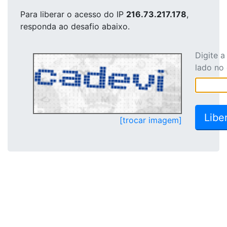
Para liberar o acesso
do IP
216.73.217.178
,
responda ao desafio abaixo.
Digite 
lado no
[trocar imagem]